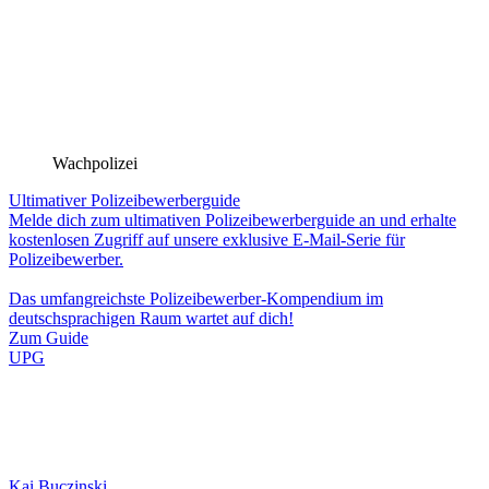
Wachpolizei
Ultimativer Polizeibewerberguide
Melde dich zum ultimativen Polizeibewerberguide an und erhalte
kostenlosen Zugriff auf unsere exklusive E-Mail-Serie für
Polizeibewerber.
Das umfangreichste Polizeibewerber-Kompendium im
deutschsprachigen Raum wartet auf dich!
Zum Guide
UPG
Kai Buczinski