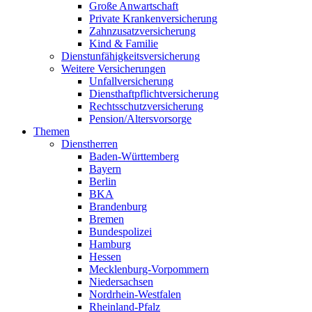
Große Anwartschaft
Private Krankenversicherung
Zahnzusatzversicherung
Kind & Familie
Dienstunfähigkeitsversicherung
Weitere Versicherungen
Unfallversicherung
Diensthaftpflichtversicherung
Rechtsschutzversicherung
Pension/Altersvorsorge
Themen
Dienstherren
Baden-Württemberg
Bayern
Berlin
BKA
Brandenburg
Bremen
Bundespolizei
Hamburg
Hessen
Mecklenburg-Vorpommern
Niedersachsen
Nordrhein-Westfalen
Rheinland-Pfalz