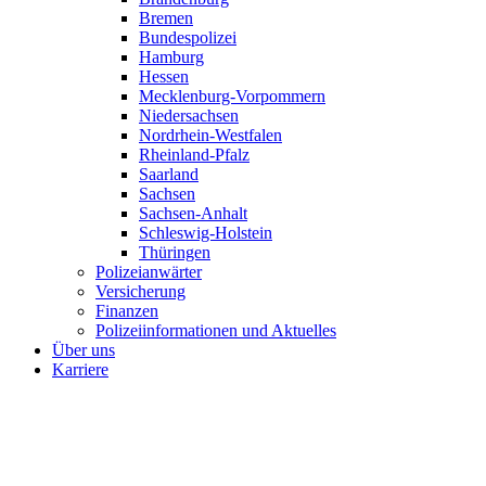
Bremen
Bundespolizei
Hamburg
Hessen
Mecklenburg-Vorpommern
Niedersachsen
Nordrhein-Westfalen
Rheinland-Pfalz
Saarland
Sachsen
Sachsen-Anhalt
Schleswig-Holstein
Thüringen
Polizeianwärter
Versicherung
Finanzen
Polizeiinformationen und Aktuelles
Über uns
Karriere