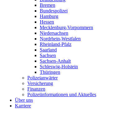
Bremen
Bundespolizei
Hamburg
Hessen
Mecklenburg-Vorpommern
Niedersachsen
Nordrhein-Westfalen
Rheinland-Pfalz
Saarland
Sachsen
Sachsen-Anhalt
Schleswig-Holstein
Thüringen
Polizeianwärter
Versicherung
Finanzen
Polizeiinformationen und Aktuelles
Über uns
Karriere